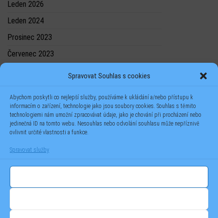
Leden 2026
Leden 2024
Prosinec 2023
Červenec 2023
Spravovat Souhlas s cookies
Abychom poskytli co nejlepší služby, používáme k ukládání a/nebo přístupu k
informacím o zařízení, technologie jako jsou soubory cookies. Souhlas s těmito
technologiemi nám umožní zpracovávat údaje, jako je chování při procházení nebo
jedinečná ID na tomto webu. Nesouhlas nebo odvolání souhlasu může nepříznivě
ovlivnit určité vlastnosti a funkce.
Spravovat služby
Příjmout
Odmítnout