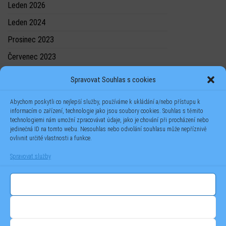
Leden 2026
Leden 2024
Prosinec 2023
Červenec 2023
Spravovat Souhlas s cookies
Abychom poskytli co nejlepší služby, používáme k ukládání a/nebo přístupu k
informacím o zařízení, technologie jako jsou soubory cookies. Souhlas s těmito
technologiemi nám umožní zpracovávat údaje, jako je chování při procházení nebo
jedinečná ID na tomto webu. Nesouhlas nebo odvolání souhlasu může nepříznivě
ovlivnit určité vlastnosti a funkce.
Spravovat služby
Příjmout
Odmítnout