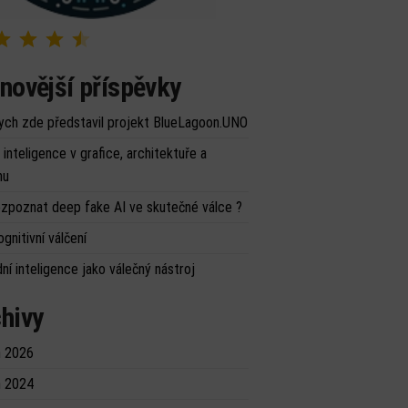
Hodnocení: 4.5 z 5.
novější příspěvky
ych zde představil projekt BlueLagoon.UNO
inteligence v grafice, architektuře a
nu
ozpoznat deep fake AI ve skutečné válce ?
ognitivní válčení
ní inteligence jako válečný nástroj
hivy
 2026
 2024