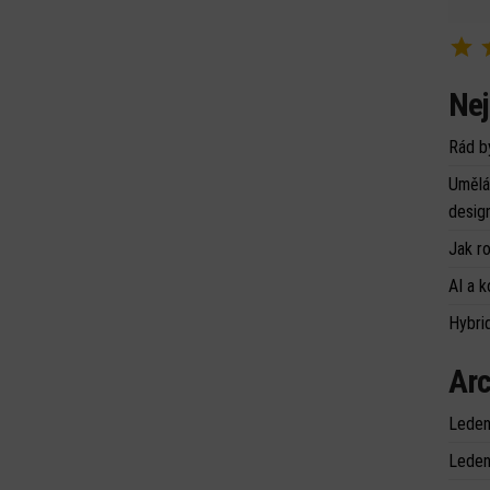
Nej
Rád b
Umělá 
desig
Jak r
AI a k
Hybrid
Arc
Leden
Leden