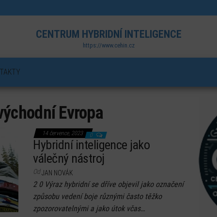
CENTRUM HYBRIDNÍ INTELIGENCE
https://www.cehin.cz
TAKTY
východní Evropa
14 července, 2023
0
Hybridní inteligence jako
válečný nástroj
Od
JAN NOVÁK
2 0 Výraz hybridní se dříve objevil jako označení
způsobu vedení boje různými často těžko
zpozorovatelnými a jako útok včas…