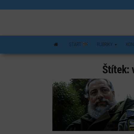
Skip
to
the
content
START
RUBRIKY
KON
Štítek: