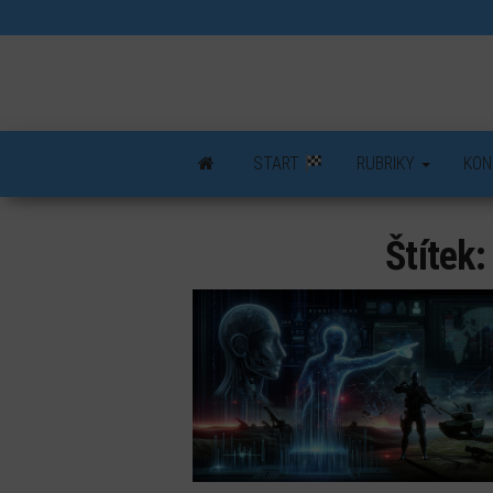
Skip
to
the
content
START
RUBRIKY
KON
Štítek