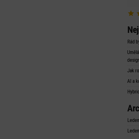
Nej
Rád b
Umělá 
desig
Jak r
AI a k
Hybrid
Arc
Leden
Leden