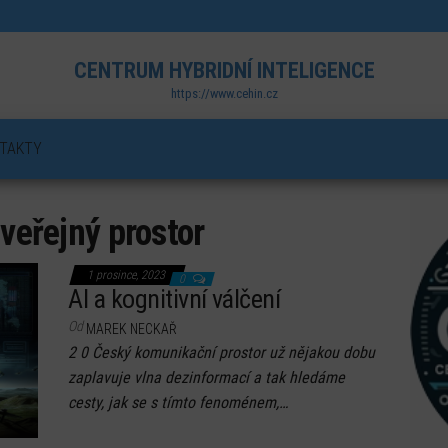
CENTRUM HYBRIDNÍ INTELIGENCE
https://www.cehin.cz
TAKTY
:
veřejný prostor
1 prosince, 2023
0
AI a kognitivní válčení
Od
MAREK NECKAŘ
2 0 Český komunikační prostor už nějakou dobu
zaplavuje vlna dezinformací a tak hledáme
cesty, jak se s tímto fenoménem,…