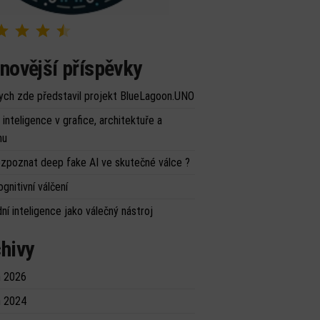
Hodnocení: 4.5 z 5.
novější příspěvky
ych zde představil projekt BlueLagoon.UNO
inteligence v grafice, architektuře a
nu
ozpoznat deep fake AI ve skutečné válce ?
ognitivní válčení
ní inteligence jako válečný nástroj
hivy
 2026
 2024