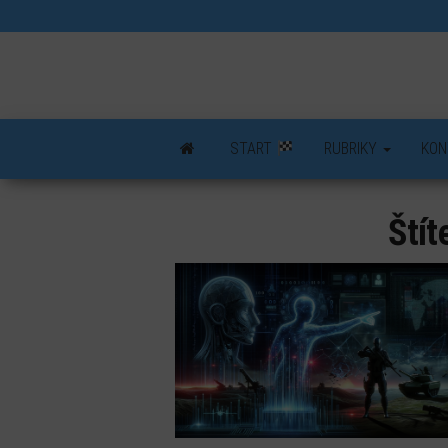
Skip
to
the
content
START
RUBRIKY
KON
Štít