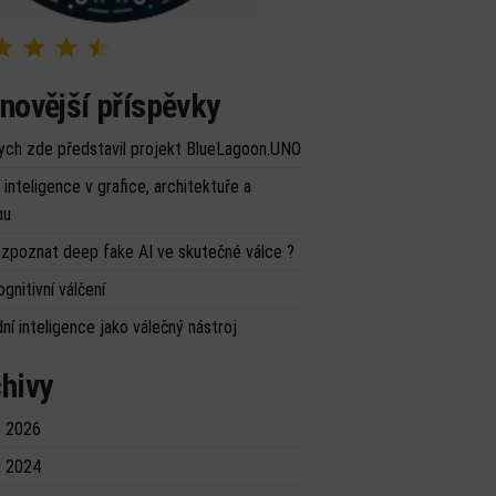
Hodnocení: 4.5 z 5.
novější příspěvky
ych zde představil projekt BlueLagoon.UNO
inteligence v grafice, architektuře a
nu
ozpoznat deep fake AI ve skutečné válce ?
ognitivní válčení
ní inteligence jako válečný nástroj
hivy
 2026
 2024