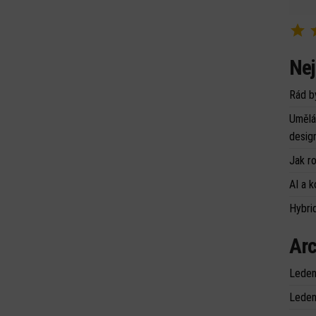
Nej
Rád b
Umělá 
desig
Jak r
AI a k
Hybrid
Arc
Leden
Leden