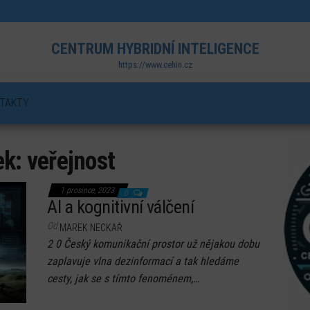
CENTRUM HYBRIDNÍ INTELIGENCE
https://www.cehin.cz
TAKTY
ek:
veřejnost
1 prosince, 2023
0
AI a kognitivní válčení
Od
MAREK NECKAŘ
2 0 Český komunikační prostor už nějakou dobu
zaplavuje vlna dezinformací a tak hledáme
cesty, jak se s tímto fenoménem,…