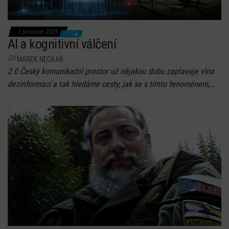
1 prosince, 2023
0
AI a kognitivní válčení
Od
MAREK NECKAŘ
2 0 Český komunikační prostor už nějakou dobu zaplavuje vlna
dezinformací a tak hledáme cesty, jak se s tímto fenoménem,…