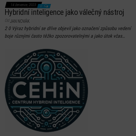
14 července, 2023
0
Hybridní inteligence jako válečný nástroj
Od
JAN NOVÁK
2 0 Výraz hybridní se dříve objevil jako označení způsobu vedení
boje různými často těžko zpozorovatelnými a jako útok včas…
Hodnocení: 4.5 z 5.