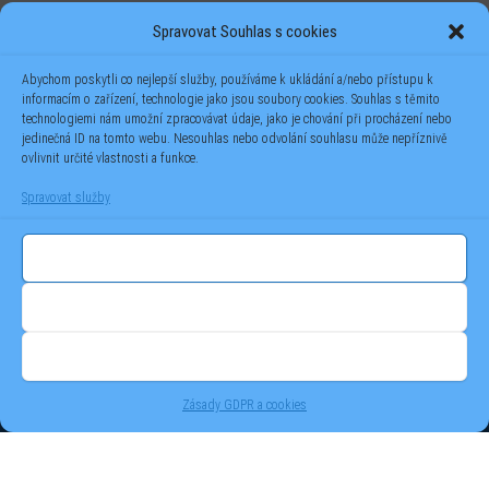
Spravovat Souhlas s cookies
Abychom poskytli co nejlepší služby, používáme k ukládání a/nebo přístupu k
informacím o zařízení, technologie jako jsou soubory cookies. Souhlas s těmito
technologiemi nám umožní zpracovávat údaje, jako je chování při procházení nebo
jedinečná ID na tomto webu. Nesouhlas nebo odvolání souhlasu může nepříznivě
ovlivnit určité vlastnosti a funkce.
Spravovat služby
Příjmout
Odmítnout
(C) 2023 -
TOTAL SOLUTIONS
- Jan Novák - veškerý obsah těchto
Zobrazit předvolby
stránek je chráněn autorským právem tvůrce. Použití obrázků nebo
textů bez povolení autora je zakázáno.
Zásady GDPR a cookies