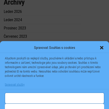
Archivy
Leden 2026
Leden 2024
Prosinec 2023
Červenec 2023
Spravovat Souhlas s cookies
Abychom poskytli co nejlepší služby, používáme k ukládání a/nebo přístupu k
informacím o zařízení, technologie jako jsou soubory cookies. Souhlas s těmito
technologiemi nám umožní zpracovávat údaje, jako je chování při procházení nebo
jedinečná ID na tomto webu. Nesouhlas nebo odvolání souhlasu může nepříznivě
ovlivnit určité vlastnosti a funkce.
Spravovat služby
Příjmout