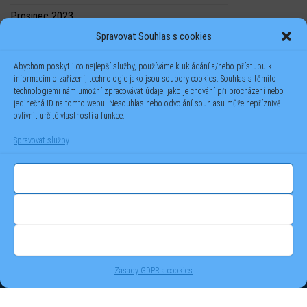
Prosinec 2023
Spravovat Souhlas s cookies
Červenec 2023
Abychom poskytli co nejlepší služby, používáme k ukládání a/nebo přístupu k
informacím o zařízení, technologie jako jsou soubory cookies. Souhlas s těmito
technologiemi nám umožní zpracovávat údaje, jako je chování při procházení nebo
jedinečná ID na tomto webu. Nesouhlas nebo odvolání souhlasu může nepříznivě
ovlivnit určité vlastnosti a funkce.
Spravovat služby
Příjmout
Odmítnout
Zobrazit předvolby
(C) 2023 -
TOTAL SOLUTIONS
- Jan Novák - veškerý obsah těchto
Zásady GDPR a cookies
stránek je chráněn autorským právem tvůrce. Použití obrázků nebo
textů bez povolení autora je zakázáno.