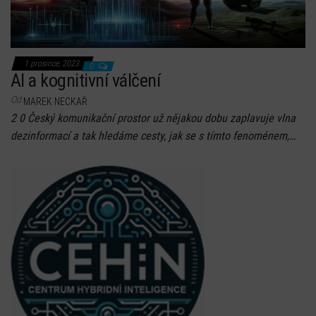
1 prosince, 2023
0
AI a kognitivní válčení
Od
MAREK NECKAŘ
2 0 Český komunikační prostor už nějakou dobu zaplavuje vlna
dezinformací a tak hledáme cesty, jak se s tímto fenoménem,…