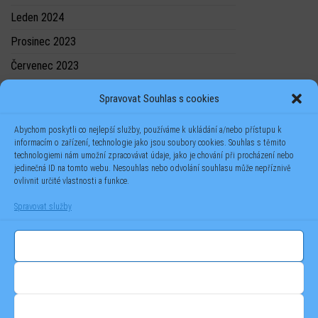
Leden 2024
Prosinec 2023
Červenec 2023
Spravovat Souhlas s cookies
Abychom poskytli co nejlepší služby, používáme k ukládání a/nebo přístupu k
informacím o zařízení, technologie jako jsou soubory cookies. Souhlas s těmito
technologiemi nám umožní zpracovávat údaje, jako je chování při procházení nebo
jedinečná ID na tomto webu. Nesouhlas nebo odvolání souhlasu může nepříznivě
ovlivnit určité vlastnosti a funkce.
Spravovat služby
Příjmout
Odmítnout
(C) 2023 -
TOTAL SOLUTIONS
- Jan Novák - veškerý obsah těchto
Zobrazit předvolby